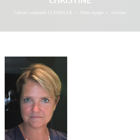
Cabinet comptable CLEMALEX
>
Notre équipe
>
christine