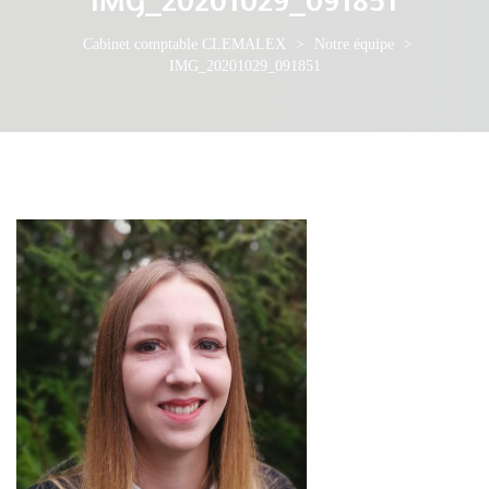
Cabinet comptable CLEMALEX
>
Notre équipe
>
IMG_20201029_091851