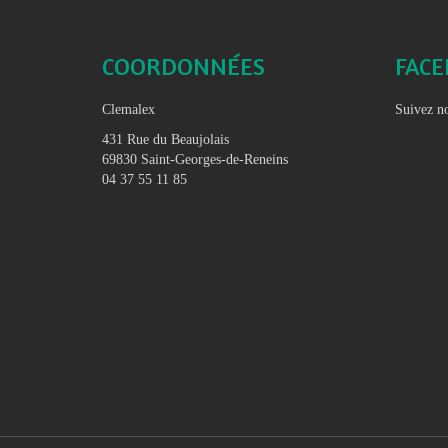
COORDONNÉES
FAC
Clemalex
Suivez no
431 Rue du Beaujolais
69830 Saint-Georges-de-Reneins
04 37 55 11 85