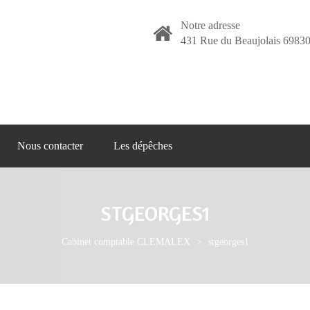
Notre adresse
431 Rue du Beaujolais 69830
Nous contacter
Les dépêches
STGEORGES1
Cabinet comptable CLEMALEX
>
stgeorges1