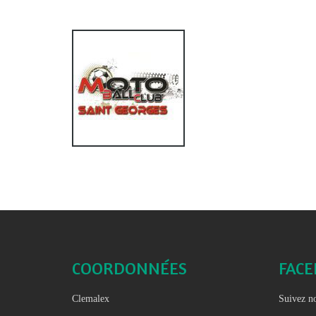
COORDONNÉES
FAC
Clemalex
Suivez no