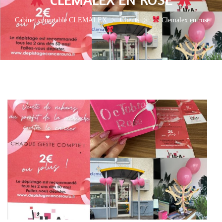
Cabinet comptable CLEMALEX
>
Clients
>
Clemalex en rose