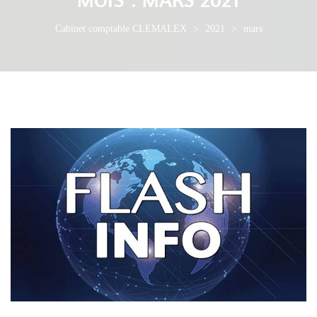
Cabinet comptable CLEMALEX
>
2021
>
mars