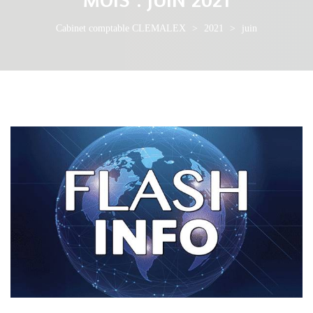
Cabinet comptable CLEMALEX
>
2021
>
juin