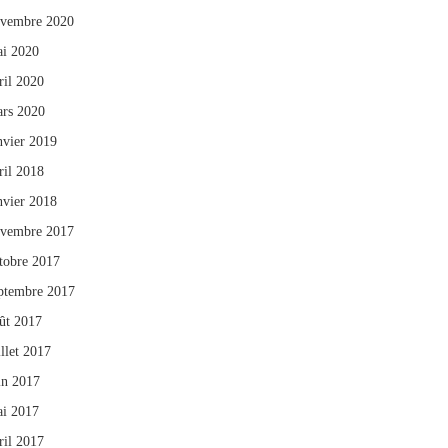
vembre 2020
i 2020
ril 2020
rs 2020
nvier 2019
ril 2018
nvier 2018
vembre 2017
tobre 2017
ptembre 2017
ût 2017
illet 2017
in 2017
i 2017
ril 2017