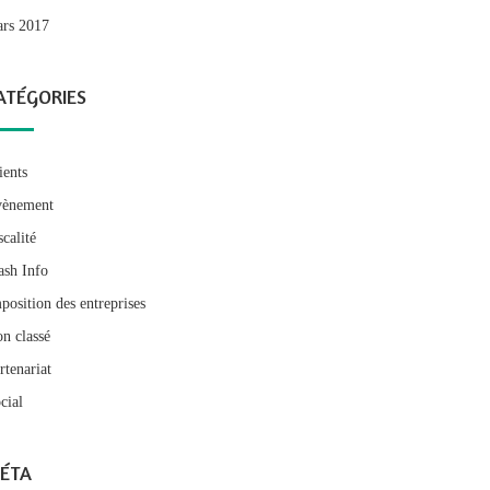
rs 2017
ATÉGORIES
ients
ènement
scalité
ash Info
position des entreprises
n classé
rtenariat
cial
ÉTA