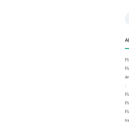
Re
A
F
Fl
de
:
Fl
Fl
Fl
tr