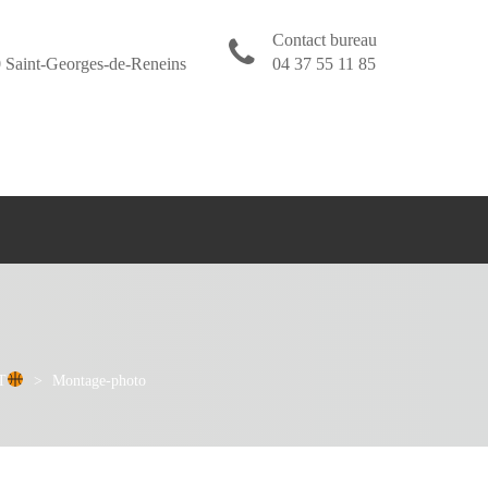
Contact bureau
 Saint-Georges-de-Reneins
04 37 55 11 85
T
>
Montage-photo