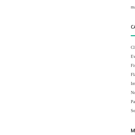
ma
C
Cl
Ev
Fi
Fl
Im
No
Pa
So
M