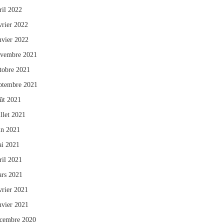
ril 2022
vrier 2022
nvier 2022
vembre 2021
tobre 2021
ptembre 2021
ût 2021
illet 2021
in 2021
i 2021
ril 2021
rs 2021
vrier 2021
nvier 2021
cembre 2020