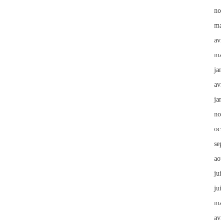
no
ma
av
ma
ja
av
ja
no
oc
se
ao
ju
ju
ma
av