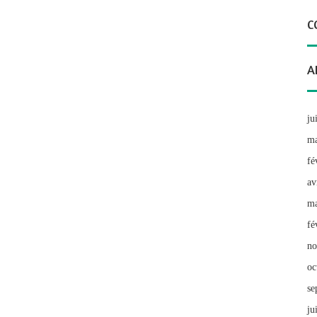
C
A
ju
ma
fé
av
ma
fé
no
oc
se
ju