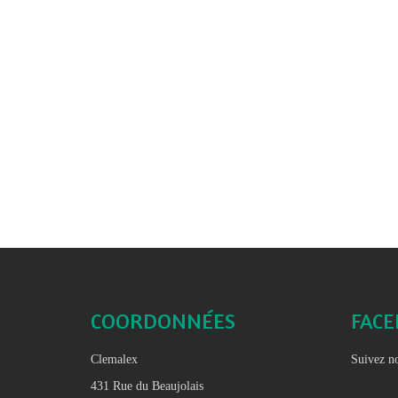
COORDONNÉES
FAC
Clemalex
Suivez no
431 Rue du Beaujolais