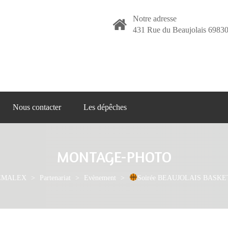
Notre adresse
431 Rue du Beaujolais 69830
Nous contacter
Les dépêches
MONTAGE-PHOTO
CLEMALEX
>
Partenariat
>
Evènement
>
Soirée BEAUJOLAIS BASKE