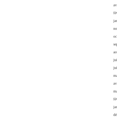
av
fé
ja
no
oc
se
ao
ju
ju
ma
av
ma
fé
ja
dé