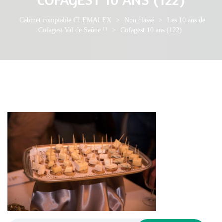
Cabinet comptable CLEMALEX
>
Non classé
>
Les 10 ans de
Cofagest Val de Saône !!
>
Cofagest 10 ans (122)