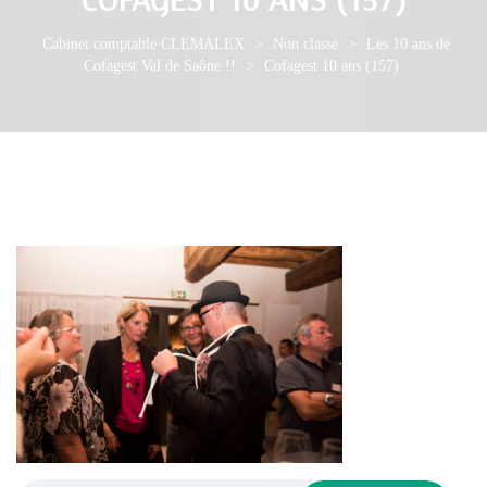
Cabinet comptable CLEMALEX
>
Non classé
>
Les 10 ans de
Cofagest Val de Saône !!
>
Cofagest 10 ans (157)