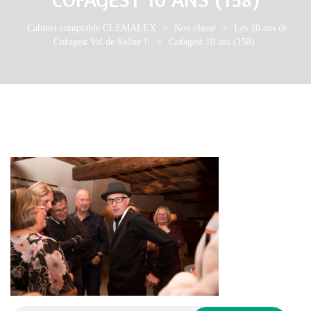
Cabinet comptable CLEMALEX
>
Non classé
>
Les 10 ans de
Cofagest Val de Saône !!
>
Cofagest 10 ans (158)