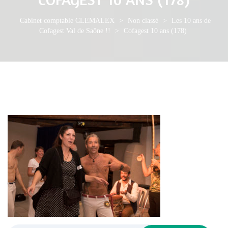
Cabinet comptable CLEMALEX
>
Non classé
>
Les 10 ans de
Cofagest Val de Saône !!
>
Cofagest 10 ans (178)