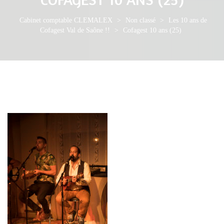
Cabinet comptable CLEMALEX
>
Non classé
>
Les 10 ans de
Cofagest Val de Saône !!
>
Cofagest 10 ans (25)