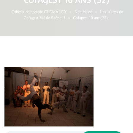
Cabinet comptable CLEMALEX
>
Non classé
>
Les 10 ans de
Cofagest Val de Saône !!
>
Cofagest 10 ans (32)