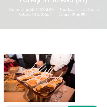
Cabinet comptable CLEMALEX
>
Non classé
>
Les 10 ans de
Cofagest Val de Saône !!
>
Cofagest 10 ans (81)