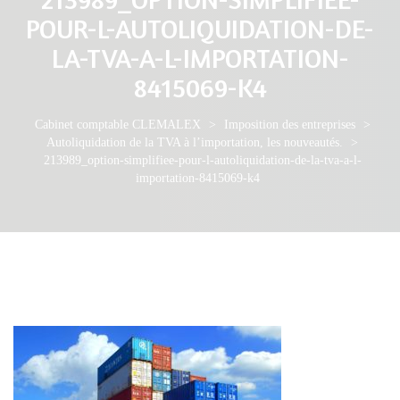
POUR-L-AUTOLIQUIDATION-DE-
LA-TVA-A-L-IMPORTATION-
8415069-K4
Cabinet comptable CLEMALEX
>
Imposition des entreprises
>
Autoliquidation de la TVA à l’importation, les nouveautés.
>
213989_option-simplifiee-pour-l-autoliquidation-de-la-tva-a-l-
importation-8415069-k4