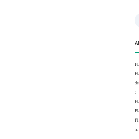
Re
A
F
Fl
de
:
Fl
Fl
Fl
tr