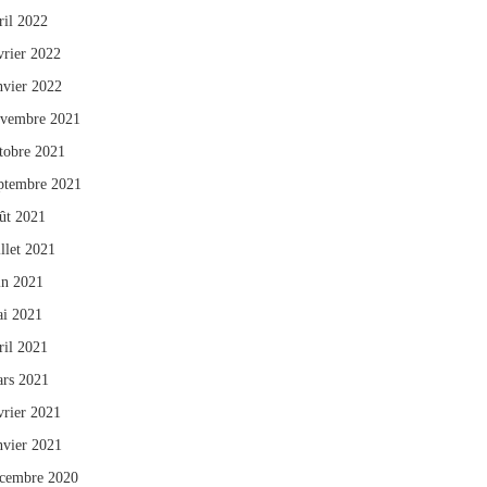
ril 2022
vrier 2022
nvier 2022
vembre 2021
tobre 2021
ptembre 2021
ût 2021
illet 2021
in 2021
i 2021
ril 2021
rs 2021
vrier 2021
nvier 2021
cembre 2020