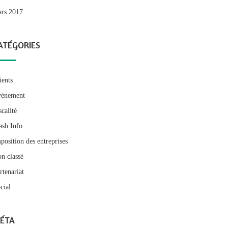
rs 2017
ATÉGORIES
ients
ènement
scalité
ash Info
position des entreprises
n classé
rtenariat
cial
ÉTA