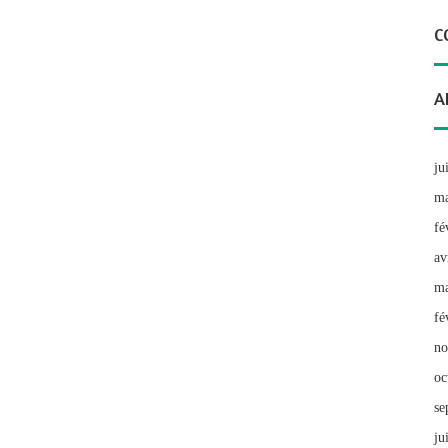
C
A
ju
ma
fé
av
ma
fé
no
oc
se
ju