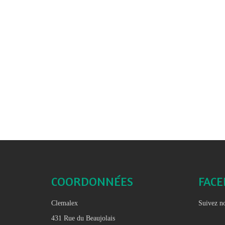
COORDONNÉES
FAC
Clemalex
Suivez no
431 Rue du Beaujolais