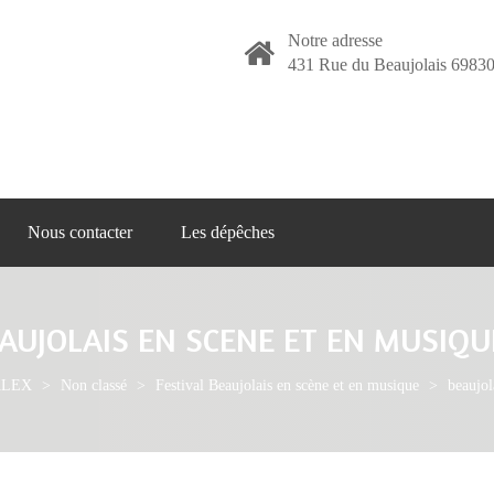
Notre adresse
431 Rue du Beaujolais 69830
Nous contacter
Les dépêches
AUJOLAIS EN SCENE ET EN MUSIQU
ALEX
>
Non classé
>
Festival Beaujolais en scène et en musique
>
beaujol