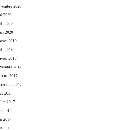
vembre 2020
i 2020
ril 2020
rs 2020
nvier 2019
ril 2018
nvier 2018
vembre 2017
tobre 2017
ptembre 2017
ût 2017
illet 2017
in 2017
i 2017
ril 2017