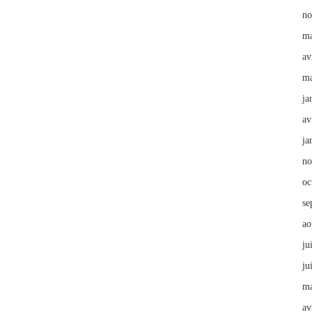
no
ma
av
ma
ja
av
ja
no
oc
se
ao
ju
ju
ma
av