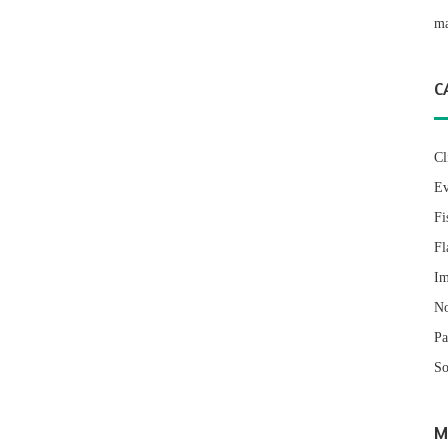
ma
C
Cl
Ev
Fi
Fl
Im
No
Pa
So
M