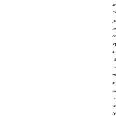
av
fé
ja
no
oc
se
ao
ju
ju
ma
av
ma
fé
ja
dé