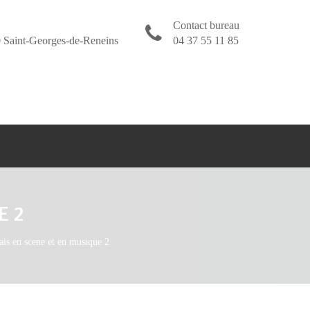
Contact bureau
 Saint-Georges-de-Reneins
04 37 55 11 85
E 2
ais en scene et en musique 2