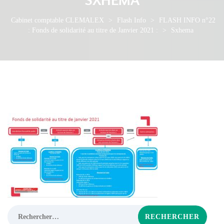
Cabinet comptable CLEMALEX
>
Flash Info
>
FLASH INFO n°22
: Fonds de solidarité au titre de Janvier 2021 :
>
Sxhema
Rechercher :