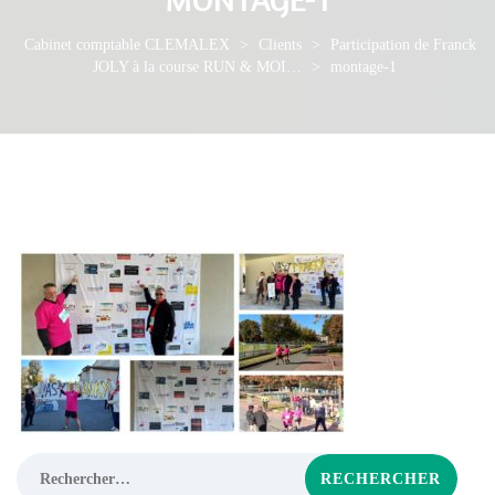
Cabinet comptable CLEMALEX
>
Clients
>
Participation de Franck
JOLY à la course RUN & MOI…
>
montage-1
Rechercher :