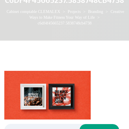
Cabinet comptable CLEMALEX
>
Projects
>
Branding
>
Cre­ative
Ways to Make Fit­ness Your Way of Life
>
c6df4f45665237.5838748cb4738
Rechercher :