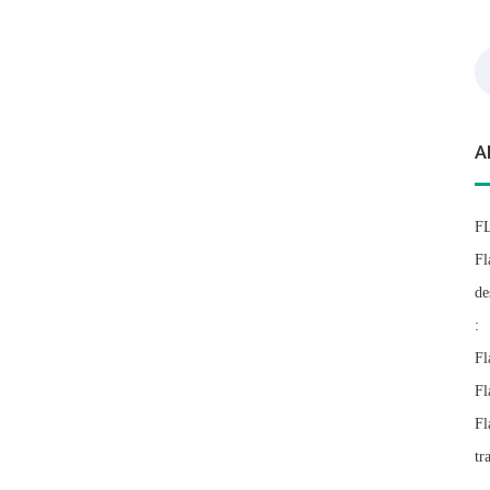
Re
A
F
Fl
de
:
Fl
Fl
Fl
tr