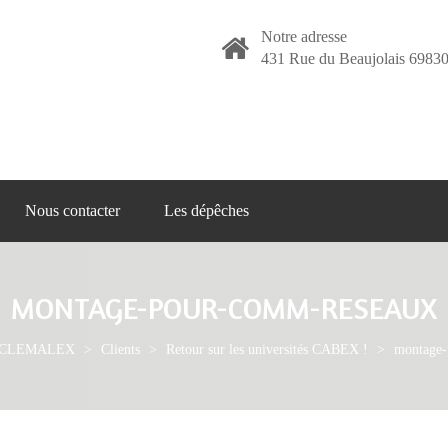
Notre adresse
431 Rue du Beaujolais 69830
Nous contacter
Les dépêches
MONTAGE-POUR-COMM-RESEAUX
le CLEMALEX
>
Clients
>
Retour sur les universités CABEX !
>
montage-