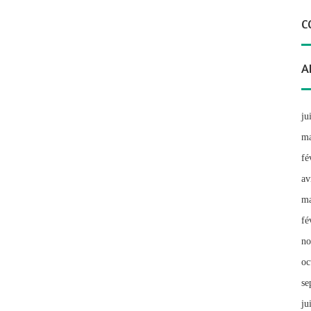
C
A
ju
ma
fé
av
ma
fé
no
oc
se
ju