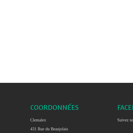
COORDONNÉES
FAC
Clemalex
Suivez no
431 Rue du Beaujolais