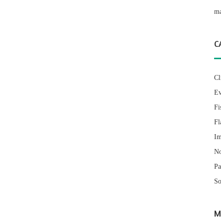
ma
C
Cl
Ev
Fi
Fl
Im
No
Pa
So
M