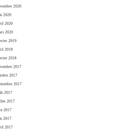
vembre 2020
i 2020
ril 2020
rs 2020
nvier 2019
ril 2018
nvier 2018
vembre 2017
tobre 2017
ptembre 2017
ût 2017
illet 2017
in 2017
i 2017
ril 2017