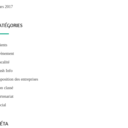
rs 2017
ATÉGORIES
ients
ènement
scalité
ash Info
position des entreprises
n classé
rtenariat
cial
ÉTA