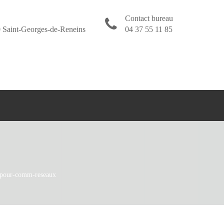
Contact bureau
 Saint-Georges-de-Reneins
04 37 55 11 85
pour-comm-reseaux