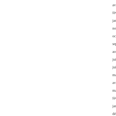
av
fé
ja
no
oc
se
ao
ju
ju
ma
av
ma
fé
ja
dé