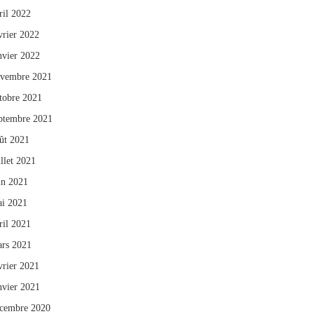
ril 2022
vrier 2022
nvier 2022
vembre 2021
tobre 2021
ptembre 2021
ût 2021
illet 2021
in 2021
i 2021
ril 2021
rs 2021
vrier 2021
nvier 2021
cembre 2020