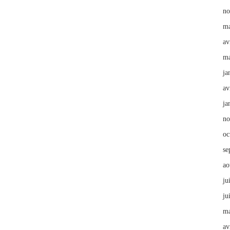
no
ma
av
ma
ja
av
ja
no
oc
se
ao
ju
ju
ma
av