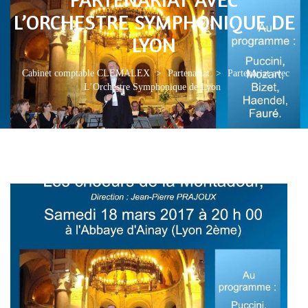
L’ORCHESTRE SYMPHONIQUE DE
LYON
Cabinet comptable CLEMALEX
>
Partenariat
>
Partenariat avec
L’Orchestre Symphonique de Lyon