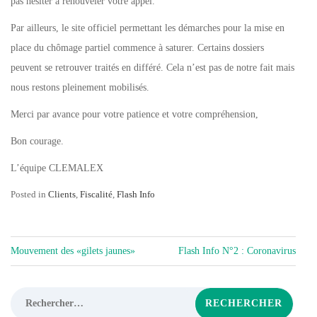
pas hésiter à renouveler votre appel.
Par ailleurs, le site officiel permettant les démarches pour la mise en
place du chômage partiel commence à saturer. Certains dossiers
peuvent se retrouver traités en différé. Cela n’est pas de notre fait mais
nous restons pleinement mobilisés.
Merci par avance pour votre patience et votre compréhension,
Bon courage.
L’équipe CLEMALEX
Posted in
Clients
,
Fiscalité
,
Flash Info
NAVIGATION
Mouvement des «gilets jaunes»
Flash Info N°2 : Coronavirus
DE
L’ARTICLE
Rechercher :