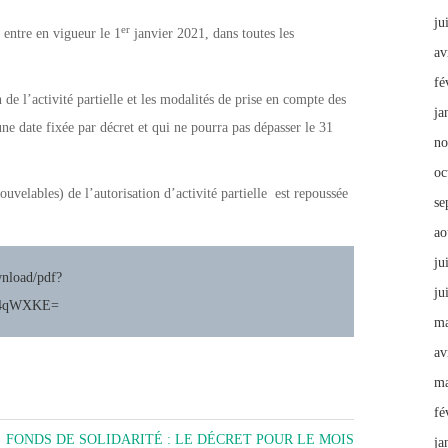
ju
er
 entre en vigueur le 1
janvier 2021, dans toutes les
av
fé
de l’activité partielle et les modalités de prise en compte des
ja
ne date fixée par décret et qui ne pourra pas dépasser le 31
no
oc
ouvelables) de l’autorisation d’activité partielle est repoussée
se
ao
ju
wnload/pdf?
ju
l4qWXKE=
ma
av
ma
fé
FONDS DE SOLIDARITÉ : LE DÉCRET POUR LE MOIS
ja