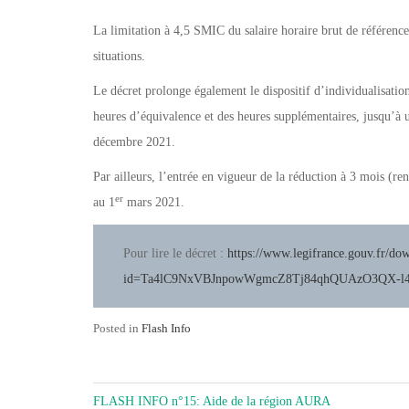
La limitation à 4,5 SMIC du salaire horaire brut de référence
situations.
Le décret prolonge également le dispositif d’individualisation 
heures d’équivalence et des heures supplémentaires, jusqu’à u
décembre 2021.
Par ailleurs, l’entrée en vigueur de la réduction à 3 mois (ren
er
au 1
mars 2021.
Pour lire le décret :
https://www.legifrance.gouv.fr/do
id=Ta4lC9NxVBJnpowWgmcZ8Tj84qhQUAzO3QX-
Posted in
Flash Info
NAVIGATION
FLASH INFO n°15: Aide de la région AURA