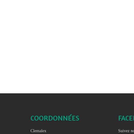
COORDONNÉES
FAC
Clemalex
Suivez no