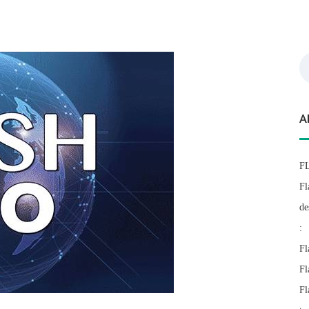
Re
A
F
Fl
de
:
Fl
Fl
Fl