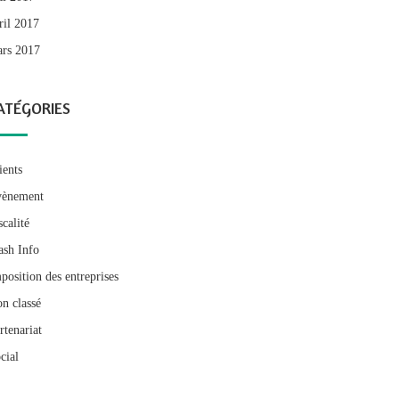
ril 2017
rs 2017
ATÉGORIES
ients
ènement
scalité
ash Info
position des entreprises
n classé
rtenariat
cial