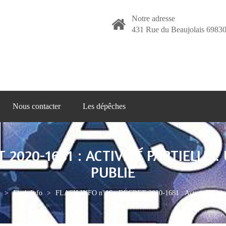
Notre adresse
431 Rue du Beaujolais 69830
Nous contacter
Les dépêches
T 2020-1681 : ACTIVITÉ PARTIELLE
PUBLIÉ
>
Flash Info
>
FLASH INFO n°16 : DÉCRET 2020-1681 : Activité partielle