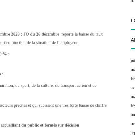
tr
C
cembre 2020 : JO du 26 décembre
reporte la baisse du taux
A
port en fonction de la situation de l’employeur.
70 % :
ju
ma
 :
fé
auration, du sport, de la culture, du transport aérien et de
av
ma
ecteurs précités et qui subissent une très forte baisse de chiffre
fé
no
oc
accueillant du public et fermés sur décision
se