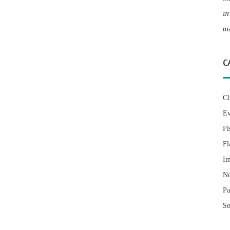
av
ma
C
Cl
Ev
Fi
Fl
Im
No
Pa
So