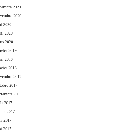
cembre 2020
vembre 2020
i 2020
ril 2020
rs 2020
nvier 2019
ril 2018
nvier 2018
vembre 2017
tobre 2017
ptembre 2017
ût 2017
illet 2017
in 2017
i 2017