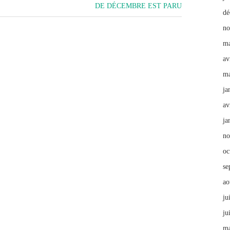
DE DÉCEMBRE EST PARU
dé
no
ma
av
ma
ja
av
ja
no
oc
se
ao
ju
ju
ma