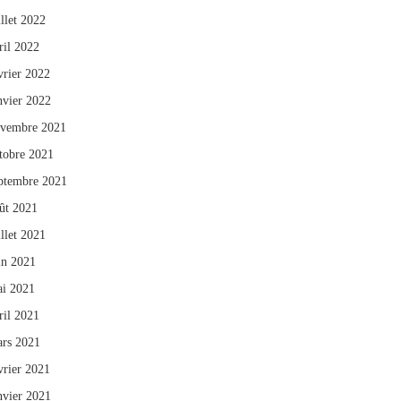
illet 2022
ril 2022
vrier 2022
nvier 2022
vembre 2021
tobre 2021
ptembre 2021
ût 2021
illet 2021
in 2021
i 2021
ril 2021
rs 2021
vrier 2021
nvier 2021