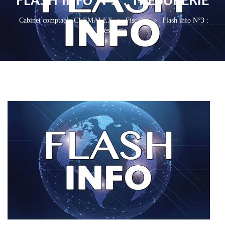
Cabinet comptable CLEMALEX
>
Fiscalité
>
Flash info N°3 :
Trésorerie