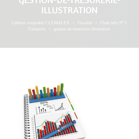
ILLUSTRATION
Cabinet comptable CLEMALEX
>
Fiscalité
>
Flash info N°3 :
Trésorerie
>
gestion-de-tresorerie-illustration