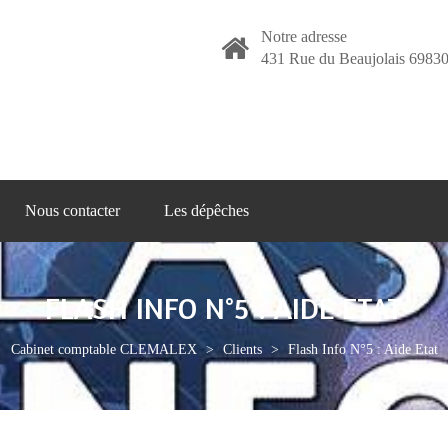
Notre adresse
431 Rue du Beaujolais 69830
Nous contacter
Les dépêches
FLASH INFO N°5 : AIDE ETAT
Cabinet comptable CLEMALEX
>
Clients
>
Flash Info N°5 : Aide Etat