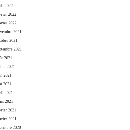
ril 2022
vrier 2022
nvier 2022
vembre 2021
tobre 2021
ptembre 2021
ût 2021
illet 2021
in 2021
i 2021
ril 2021
rs 2021
vrier 2021
nvier 2021
cembre 2020