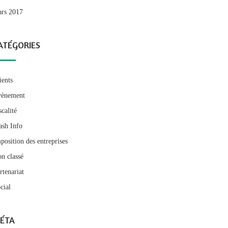
rs 2017
ATÉGORIES
ients
ènement
scalité
ash Info
position des entreprises
n classé
rtenariat
cial
ÉTA