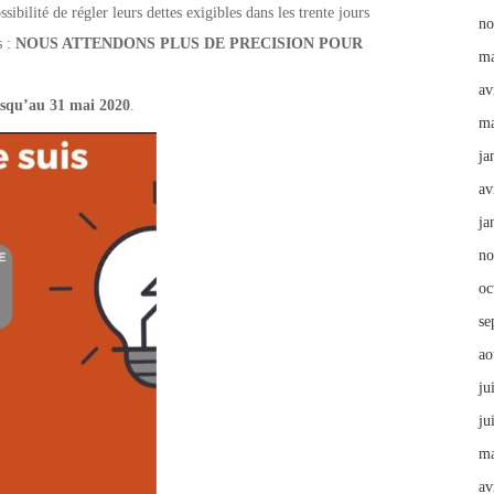
sibilité de régler leurs dettes exigibles dans les trente jours
no
s :
NOUS ATTENDONS PLUS DE PRECISION POUR
ma
av
usqu’au 31 mai 2020
.
ma
ja
av
ja
no
oc
se
ao
ju
ju
ma
av