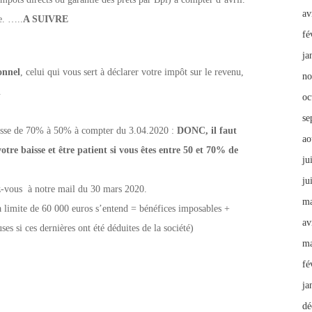
av
e. …..
A SUIVRE
fé
ja
onnel
, celui qui vous sert à déclarer votre impôt sur le revenu,
no
l
oc
se
passe de 70% à 50% à compter du 3.04.2020 :
DONC, il faut
ao
tre baisse et être patient si vous êtes entre 50 et 70% de
ju
ju
tez-vous à notre mail du 30 mars 2020.
ma
la limite de 60 000 euros s’entend = bénéfices imposables +
av
ses si ces dernières ont été déduites de la société)
ma
fé
ja
dé