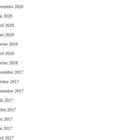
vembre 2020
i 2020
ril 2020
rs 2020
nvier 2019
ril 2018
nvier 2018
vembre 2017
tobre 2017
ptembre 2017
ût 2017
illet 2017
in 2017
i 2017
ril 2017