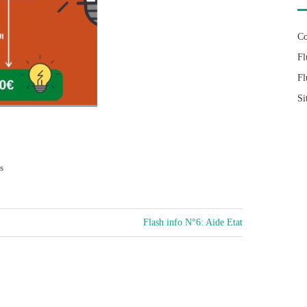
Co
Fl
Fl
Si
s
Flash info N°6: Aide Etat