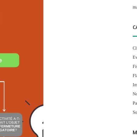
ma
C
Cl
Ev
Fi
Fl
Im
No
Pa
So
M