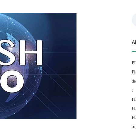
Re
A
F
Fl
de
:
Fl
Fl
Fl
tr