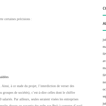
C
te certaines précisions :
A
ju
ma
fé
av
ma
fé
 aidées
no
 Ainsi, à ce stade du projet, l’interdiction de verser des
oc
 groupes de sociétés), c’est-à-dire celles dont le chiffre
se
 salariés. Par ailleurs, seules seraient visées les entreprises
ju
impôts directs ou garantie des prêts par Bpi) à compter d’avril.