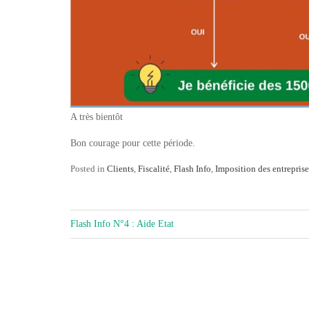
A très bientôt
Bon courage pour cette période.
Posted in
Clients
,
Fiscalité
,
Flash Info
,
Imposition des entreprise
NAVIGATION
Flash Info N°4 : Aide Etat
DE
L’ARTICLE