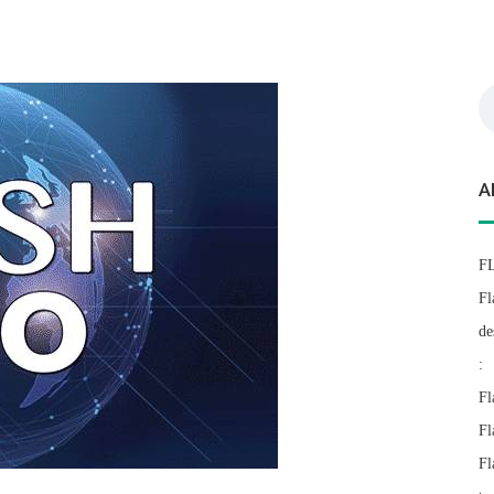
Re
A
F
Fl
de
:
Fl
Fl
Fl