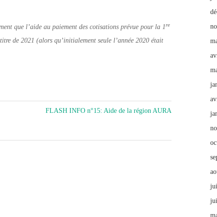
dé
re
no
ement que l’aide au paiement des cotisations prévue pour la 1
titre de 2021 (alors qu’initialement seule l’année 2020 était
ma
av
ma
ja
av
FLASH INFO n°15: Aide de la région AURA
ja
no
oc
se
ao
ju
ju
ma