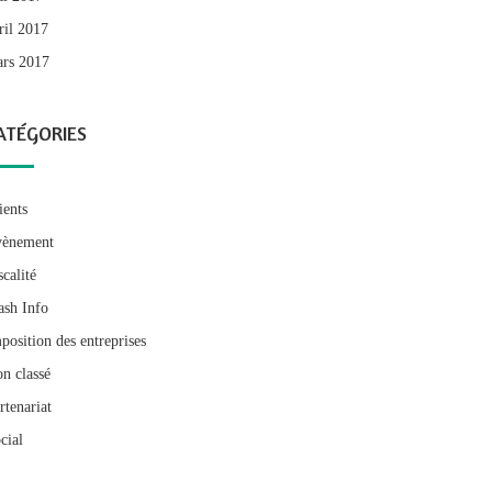
ril 2017
rs 2017
ATÉGORIES
ients
ènement
scalité
ash Info
position des entreprises
n classé
rtenariat
cial