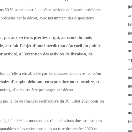
ju
oins 50 % par rapport à la même période de l’année précédente.
av
 précisées par le décret, avec notamment des dispositions
fé
ja
t pas aux secteurs précités et qui, au cours du mois
no
le, ont fait l’objet d’une interdiction d’accueil du public
oc
activité, à l’exception des activités de livraison, de
se
ao
lon qu’elle a été affectée par les mesures de couvre-feu et/ou
ju
ériodes d’emploi débutant en septembre ou en octobre
, et ne
ju
efois, elle pourra être prolongée par décret.
ma
 par la loi de finances rectificative du 30 juillet 2020 pour les
av
ma
t égal à 20 % du montant des rémunérations dues au titre des
fé
utable sur les cotisations dues au titre des années 2020 et
ja