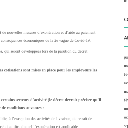
tr
C
it de nouvelles mesures d’exonération et d’aide au paiement
A
es conséquences économiques de la 2e vague de Covid-19.
s, qui seront développées lors de la parution du décret
ju
ma
s cotisations sont mises en place pour les employeurs les
fé
av
ma
rtains secteurs d’activité (le décret devrait préciser qu’il
fé
e de conditions suivantes :
no
oc
blic, à l’exception des activités de livraison, de retrait de
se
lui au titre duquel l’exonération est applicable ;