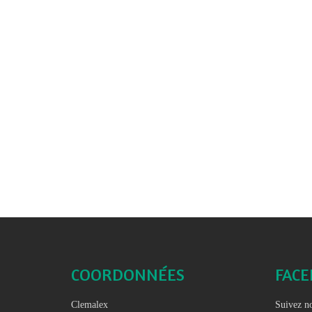
COORDONNÉES
FAC
Clemalex
Suivez no