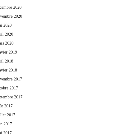
cembre 2020
vembre 2020
i 2020
ril 2020
rs 2020
nvier 2019
ril 2018
nvier 2018
vembre 2017
tobre 2017
ptembre 2017
ût 2017
illet 2017
in 2017
i 2017