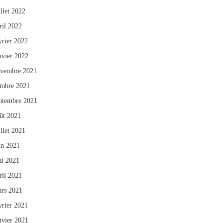
illet 2022
ril 2022
vrier 2022
nvier 2022
vembre 2021
tobre 2021
ptembre 2021
ût 2021
illet 2021
in 2021
i 2021
ril 2021
rs 2021
vrier 2021
nvier 2021