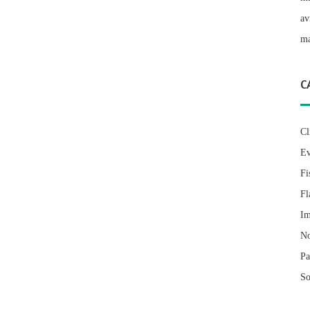
av
ma
C
Cl
Ev
Fi
Fl
Im
No
Pa
So