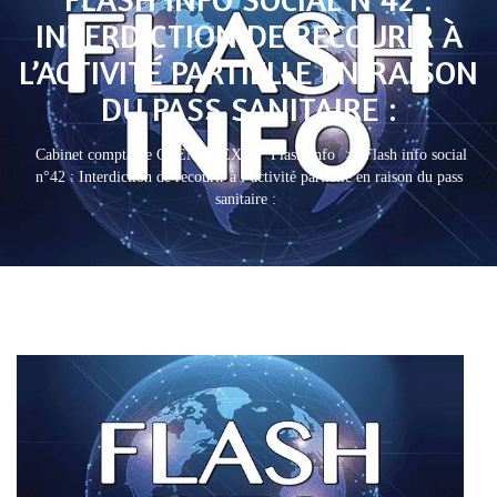
INTERDICTION DE RECOURIR À
L’ACTIVITÉ PARTIELLE EN RAISON
DU PASS SANITAIRE :
Cabinet comptable CLEMALEX
>
Flash Info
>
Flash info social
n°42 : Interdiction de recourir à l’activité partielle en raison du pass
sanitaire :