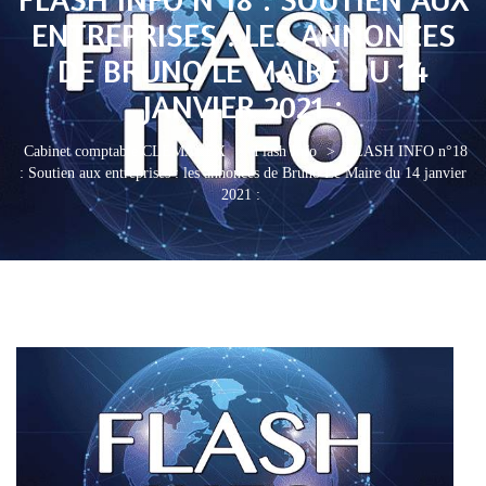
ENTREPRISES : LES ANNONCES
DE BRUNO LE MAIRE DU 14
JANVIER 2021 :
Cabinet comptable CLEMALEX
>
Flash Info
>
FLASH INFO n°18
: Soutien aux entreprises : les annonces de Bruno Le Maire du 14 janvier
2021 :