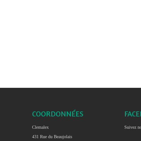
COORDONNÉES
FAC
Clemalex
Suivez no
431 Rue du Beaujolais