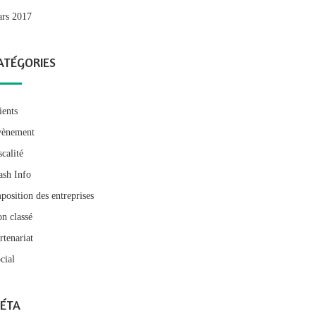
rs 2017
ATÉGORIES
ients
ènement
scalité
ash Info
position des entreprises
n classé
rtenariat
cial
ÉTA