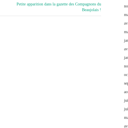
Petite apparition dans la gazette des Compagnons du
no
Beaujolais !
ma
av
ma
ja
av
ja
no
oc
se
ao
ju
ju
ma
av