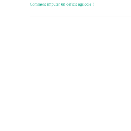
NAVIGATION
Comment imputer un déficit agricole ?
DE
L’ARTICLE