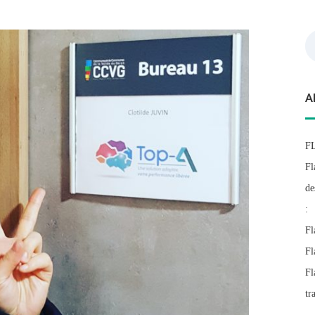
Re
A
F
Fl
de
:
Fl
Fl
Fl
tr