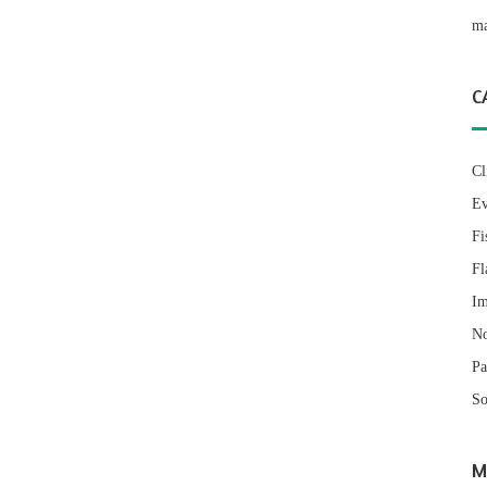
ma
C
Cl
Ev
Fi
Fl
Im
No
Pa
So
M