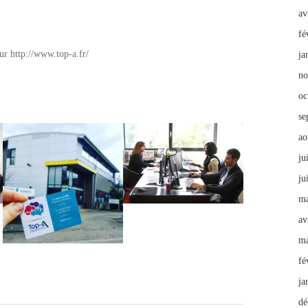
av
fé
ur http://www.top-a.fr/
ja
no
oc
se
ao
ju
ju
ma
av
ma
fé
ja
dé