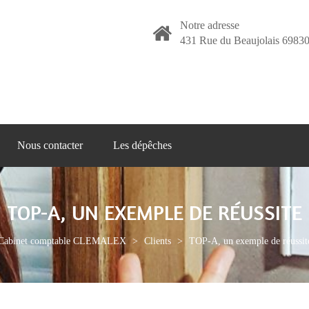
Notre adresse
431 Rue du Beaujolais 69830
Nous contacter
Les dépêches
TOP-A, UN EXEMPLE DE RÉUSSITE
Cabinet comptable CLEMALEX
>
Clients
>
TOP-A, un exemple de réussit