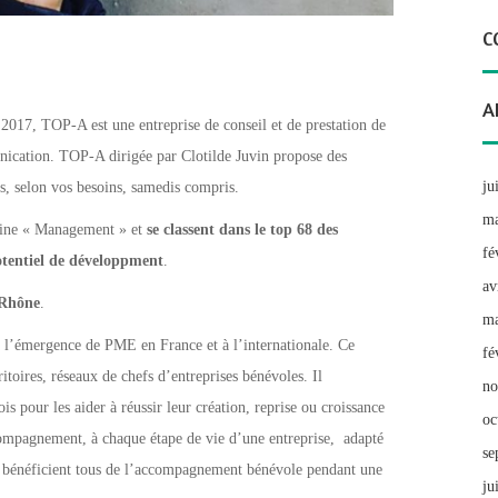
C
A
r 2017, TOP-A est une entreprise de conseil et de prestation de
nication. TOP-A dirigée par Clotilde Juvin propose des
ju
s, selon vos besoins, samedis compris.
ma
gazine « Management » et
se classent dans le top 68 des
fé
potentiel de développment
.
av
 Rhône
.
ma
à l’émergence de PME en France et à l’internationale. Ce
fé
itoires, réseaux de chefs d’entreprises bénévoles. Il
no
 pour les aider à réussir leur création, reprise ou croissance
oc
ompagnement, à chaque étape de vie d’une entreprise, adapté
se
ats bénéficient tous de l’accompagnement bénévole pendant une
ju